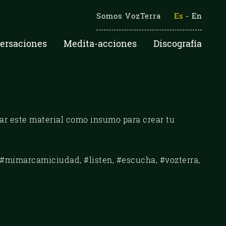
Somos VozTerra
Es
-
En
ersaciones
Medita-acciones
Discografía
sar este material como insumo para crear tu
#mimarcamiciudad, #listen, #escucha, #vozterra,