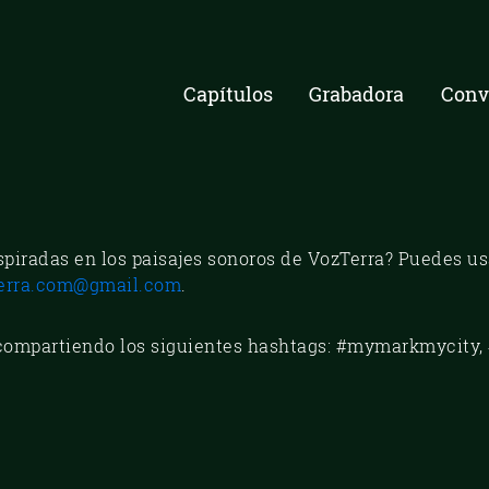
Capítulos
Grabadora
Conv
nspiradas en los paisajes sonoros de VozTerra? Puedes u
erra.com@gmail.com
.
compartiendo los siguientes hashtags: #mymarkmycity, 